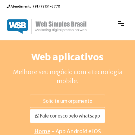
Atendimento:
(91) 98151-3770
Web aplicativos
Melhore seu negócio com a tecnologia
mobile.
Solicite um orçamento
Fale conosco pelo whatsapp
Home
- App Android e iOS